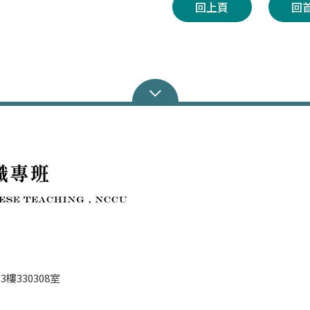
回上頁
回
樓330308室