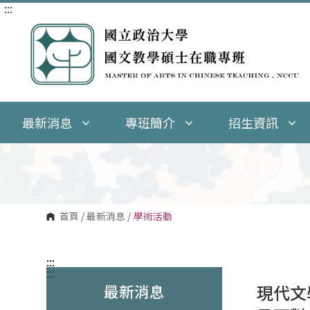
:::
跳
到
主
要
內
容
區
塊
最新消息
專班簡介
招生資訊
首頁
/
最新消息
/
學術活動
:::
:::
最新消息
現代文