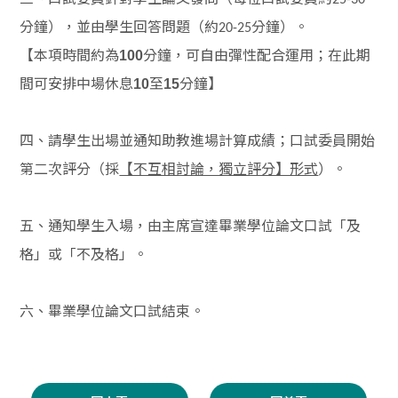
25-30
分鐘），並由學生回答問題（約
分鐘）。
20-25
【本項時間約為
分鐘，可自由彈性配合運用；在此期
100
間可安排中場休息
至
分鐘】
10
15
四、請學生出場並通知助教進場計算成績；口試委員開始
第二次評分（採
）。
【不互相討論，獨立評分】形式
五、通知學生入場，由主席宣達畢業學位論文口試「及
格」或「不及格」。
六、畢業學位論文口試結束。