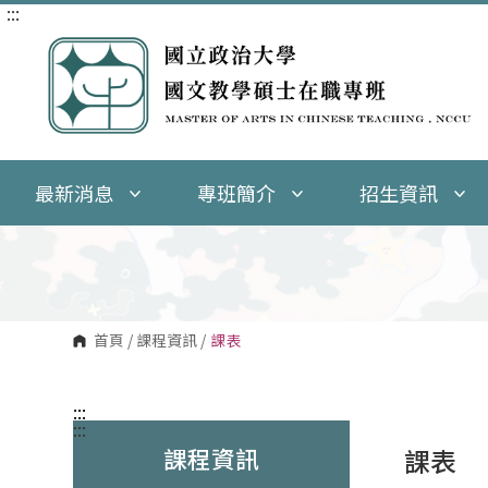
:::
跳
到
主
要
內
容
區
塊
最新消息
專班簡介
招生資訊
首頁
/
課程資訊
/
課表
:::
:::
課程資訊
課表