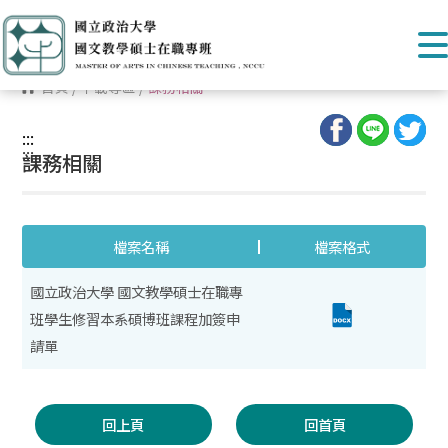
首頁
/
下載專區
/
課務相關
:::
:::
課務相關
檔案名稱
檔案格式
國立政治大學 國文教學碩士在職專
班學生修習本系碩博班課程加簽申
請單
回上頁
回首頁