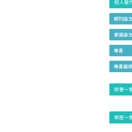
個人著
期刊論
會議論
專書
專書篇
榮譽一
學歷一