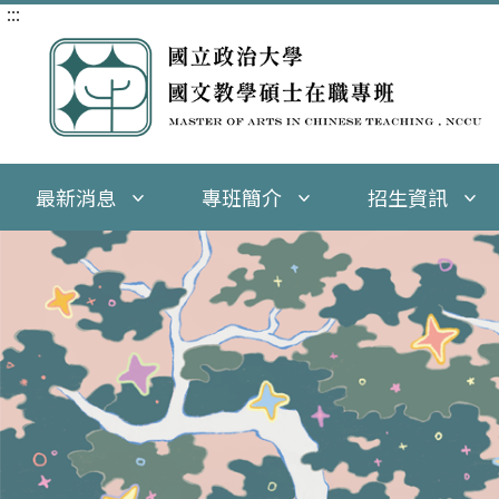
:::
跳
到
主
要
內
容
區
塊
最新消息
專班簡介
招生資訊