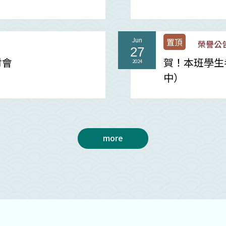
Jun
置頂
榮譽公
27
討會
賀！本班學生
2024
中）
more