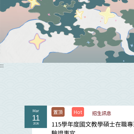
:::
Mar
置頂
Hot
招生訊息
11
115學年度國文教學碩士在職
2026
驗證事宜