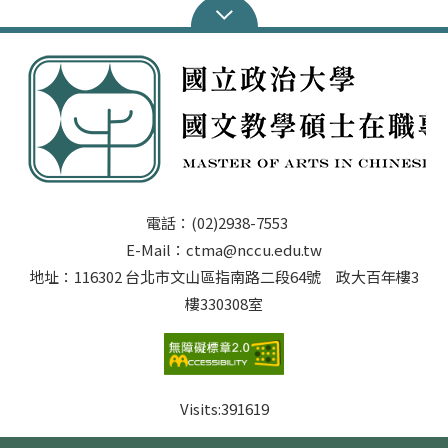
知，將於4月15日前以電子郵件寄至正取生信箱) 請於113
年5月10日（週五）前（郵戳為憑，逾期不予受理），將
前述1~4資料以掛號郵寄至「116臺北市文山區指南路二
段64號 百年樓三樓 政治大學國文教學碩士在職專班辦公
室收」，信封上請註明「國文教學碩士在職專班錄取生報
到」。如未依規定期限內將覆函郵寄本校，視同放棄錄取
資格。致權益受損者，其責任概由考生自行負責，事後不
得以任何理由要求補救措施。 ♦步驟二：寄送電子資料
email電子檔大頭照（學生證用）：應採用正式證件照(檔
名_請寫上大名OOO)，並於113年5月10日前 email至信
電話：(02)2938-7553
箱：ctma@nccu.edu.tw。個人學號請見步驟一之新生基
E-Mail：ctma@nccu.edu.tw
本資料表。 ♦步驟三：學分抵免 113學年度學分抵免申
請表與辦法(將於113年7-8月公告)
地址：116302 台北市文山區指南路二段64號 政大百年樓3
樓330308室
Visits:
391619