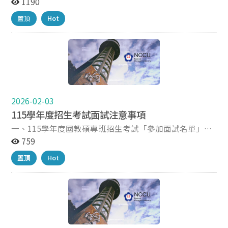
「國教碩家族」。在成為家族成員之前，要先完成報到驗
1190
證程序，才算正式成為我們的家族成員唷！ 國教碩專班正
置頂
Hot
取生報到驗證程序 一、報到驗證形式： 通訊報到驗證：
115/05/9(六)前(以郵戳為憑)掛號郵寄至「116 臺北市文
山區指南路2段64號 百年樓三樓 政治大學國文教學碩士
在職專班辦公室收」。 二、報到驗證資料： (1) 115報到
意願書：下載完成填寫並印出。 (2) 最高學歷畢業證書正
本或影本一份(改名者須附戶籍謄本影本)：如提交影本須
有原學校之戳章。*尚未領取畢業證書之錄取生，請下載
填寫「國立政治大學114 學年度錄取生報到驗證切結
2026-02-03
書」。 (3) 畢業證書影本切結書一份：下載完成填寫並印
115學年度招生考試面試注意事項
出。(繳交正本免付) (4) 兩吋大頭照電子檔：照片為製作
一、115學年度國教碩專班招生考試「參加面試名單」共
學生證使用(建議100kb以上)，以e-mail寄送至
計32名，名單榜示於下方附件。面試時間時程表於 2/3 下
759
ctma@nccu.edu.tw (信件標題、檔名請設為：OOO大頭
午 17：00 發信各考生，敬請留意信箱。 二、參加面試
照) (5) 新生基本資料表：新生資料表內容如有錯誤請以紅
置頂
Hot
者，請攜帶有照片之有效證件進行報到。 三、本班專班面
筆更正後簽名。(將於4月15日前以電子郵件寄至正取生信
試資訊及相關注意事項，請詳各附件。 四、若有疑問，請
箱) 三、報到驗證方式： 正取生務必於115/05/09(六)前
於上班時間（09:00~12:00；13:30~17:00）洽本班
(以郵戳為憑)將「115報到意願書」、「畢業證書乙
(02)2938-7553。
份」、「畢業證書影本切結書乙份」(正本則免)、「新生
資料表」掛號郵寄至「116臺北市文山區指南路2段64號
百年樓三樓 政治大學國文教學碩士在職專班辦公室收」。