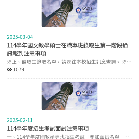
13:30~17:00）洽本校教務處綜合業務組(02)2938-
*以上新生第一次上課為114年9月，114年暑期尚未具備
7892、2938-7893。
選課資格。詳情請參閱招生簡章之說明。 *114學年度新
生遞補至7/31，已繳交報到意願書知備取生皆列入替補名
單內。 親愛的114學年度國教碩新生，您好： 歡迎大家
加入「國教碩」。在成為家族成員之前，要先完成報到驗
證程序，才正式成為我們的家族成員唷！(通訊、現場驗
2025-03-04
證二擇一) 【正取生報到驗證程序】 通訊： ♦步驟一：寄
114學年國文教學碩士在職專班錄取生第一階段通
送紙本資料 1.最高學歷「畢業證書正本或影本」(改名者
訊報到注意事項
須附戶籍謄本影本)：如提交影本須有原學校之戳章。*尚
※正、備取生錄取名單，請逕往本校招生訊息查詢。 ※本
未領取畢業證書之錄取生，請下載填寫「國立政治大學
校以掛號信函寄發正、備取生錄取通知單。 ※逾期未報到
1079
114 學年度錄取生報到驗證切結書」。 2.下載並填寫「附
者，不得以未接獲通知要求補救措施。 ※錄取生須「寄出
件2-畢業證書影本切結書」。 3.新生基本資料表：新生資
報名意願同意書」及「辦理現場驗證」，始完成報到程
料表內容如有錯誤請以紅筆更正後簽名。(將於4月15日前
序。 （一）通訊報到流程：正、備取生寄出報到意願同意
以電子郵件寄至正取生信箱) 請於114年5月10日（週六）
書 作業項目 說明 期間 114年3月6日至4月2日（以郵戳為
前（郵戳為憑，逾期不予受理），將前述1~3資料以掛號
憑，逾期不予受理） 報到方式 以通訊方式辦理： 請下載
郵寄至「116臺北市文山區指南路二段64號 百年樓三樓 政
並填寫「報到意願同意書」，於報到期限內，以掛號郵寄
治大學國文教學碩士在職專班辦公室收」，信封上請註明
「116臺北市文山區指南路二段64號國立政治大學中文系
「國文教學碩士在職專班錄取生報到驗證」。如未依規定
2025-02-11
國文教學碩士在職專班辦公室 收」，信封上請註明「碩士
期限內將覆函郵寄本校，視同放棄錄取資格。致權益受損
114學年度招生考試面試注意事項
在職專班錄取生報到」。 通訊報到 結果公告 1. 114年4月
者，其責任概由考生自行負責，事後不得以任何理由要求
9日（星期三）下午2時，公告於本專班網址
一、114學年度國教碩專班招生考試「參加面試名單」共