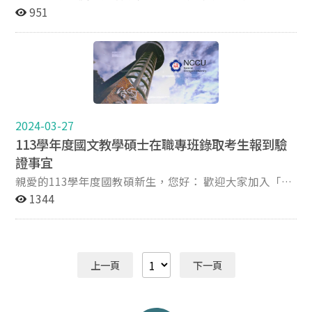
補救措施。 ♦步驟二：寄送電子資料 email電子檔大頭
（https://ctma.nccu.edu.tw/PageFront）上。 2. 對於報
計30名，名單榜示於下方附件。面試時間時程表於
951
照（學生證用）：應採用正式證件照(檔名_請寫上大名
到遞補結果公告有任何疑義者，請於公告後7日內（即
2/11 下午 15：10 發信各考生，敬請留意信箱。 二、參加
OOO)，並於114年5月10日前 email至信箱：
114年4月16日前）電詢本專班辦公室。 （二）現場驗
面試者，請攜帶有照片之有效證件進行報到。 三、本班專
ctma@nccu.edu.tw。個人學號請見步驟一之新生基本資
證：114年4月9日（星期三）下午2時公告第一階段報到
班面試資訊及相關注意事項，請詳各附件。 四、若有疑
料表。 現場驗證： 日期：114年4月26日(六)或4月27日
結果，依該公告辦理第二階段現場驗證報到手續。
問，請於上班時間（08:30~12:00；13:30~17:00）洽本班
(日) 上午9至12時，下午1時30分至5時止 地點：政治大學
(02)2938-7553。
山上校區百年樓三樓330308辦公室 報到驗證所需文件：
1.最高學歷「畢業證書正本或影本」(改名者須附戶籍謄本
影本)：如提交影本須有原學校之戳章，尚未領取畢業證
2024-03-27
書之錄取生，請下載填寫「國立政治大學114 學年度錄取
113學年度國文教學碩士在職專班錄取考生報到驗
生報到驗證切結書」。 2.下載並填寫「附件2-畢業證書影
證事宜
本切結書」。 3.新生基本資料表：新生資料表內容如有錯
親愛的113學年度國教碩新生，您好： 歡迎大家加入「國
誤請以紅筆更正後簽名。(將於4月15日前以電子郵件寄至
教碩」。在成為家族成員之前，要先完成報到驗證程序，
1344
正取生信箱) 4.email電子檔大頭照（學生證用）：應採用
才正式成為我們的家族成員唷！ 【正取生報到驗證程序】
正式證件照(檔名_請寫上大名OOO)，並於114年5月10日
♦步驟一：寄送紙本資料 1.下載並填寫「附件1-113報到
前 email至信箱：ctma@nccu.edu.tw。個人學號請見步
意願同意書」。 2.最高學歷「畢業證書正本或影本」(改
驟一之新生基本資料表。 ♦學分抵免 114學年度學分抵
名者須附戶籍謄本影本)：如提交影本請於正面空白處簽
免申請表與辦法(將於114年7-8月公告)
上一頁
下一頁
名並加註本影本與正本相符。 3.下載並填寫「附件2-畢業
證書影本切結書」。 4.新生基本資料表：新生資料表內容
如有錯誤請以紅筆更正後簽名。(此表連同新生入學通