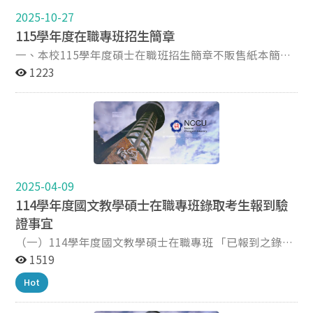
*備取生務必於115/05/09(六)前(以郵戳為憑)將「115報
2025-10-27
到意願書」掛號郵寄至「116臺北市文山區指南路2段64
115學年度在職專班招生簡章
號 百年樓三樓 政治大學國文教學碩士在職專班辦公室
一、本校115學年度碩士在職班招生簡章不販售紙本簡
收」。 *115學年度新生遞補至7/31，已繳交報到意願書
章，請自行網頁瀏覽或列印，報名前請務必詳閱簡章（請
知備取生皆列入替補名單內。 ＊如未於規定時間內完成辦
1223
點選下方連結參閱）。 二、報名方式、日期(以下各項皆
理驗證，視同放棄錄取資格。 ＊若有疑問請電話聯繫本專
逾時不受理)： （一）網路報名取得繳費帳號期間：自
班（02-29387553）。
114年11月25日上午9時起至12月9日中午12時止。
（二）網路報名登錄資料期間：自114年11月25日上午9
時起至12月9日下午3時止。 （三）審查資料繳交截止
日：依各專班「資料繳交方式」規定辦理，詳細繳交方式
規定，請詳閱招生簡章系所分則。 1.通訊郵寄：114年12
2025-04-09
月9日前（以郵戳為憑）。 2.網路上傳：114年12月9日下
114學年度國文教學碩士在職專班錄取考生報到驗
午5時止（逾時不受理）。 三、報名流程：(詳閱簡章5-7
證事宜
頁) （一）於報名系統取得繳費帳號。 （二）於報名系統
線上以信用卡、金融卡繳款、或至全國金融機構自動提款
（一）114學年度國文教學碩士在職專班 「已報到之錄取
機（ATM）繳費、第一銀行臨櫃繳款（擇一方式繳費）。
生」名單 錄取生： 張○靜、鍾○均、劉○妮、黃○榕、
1519
（三）於報名系統填寫個人基本資料，完成報名後下載
楊○薇、鄭○云、藍○凱、林○靜、 黃○孟、陳○宣、戴
Hot
PDF報名表自行存檔。 （四）依系所規定繳交報名所需相
○謙、周○玲、江○、熊○傑、葉○、陳○嘉、 林○宜、
關表件。 四、若有疑問，請於上班時間（08:30~12:00；
江○瑄、吳○軒、蕭○成、郭○綺、李○睿 共計22名。