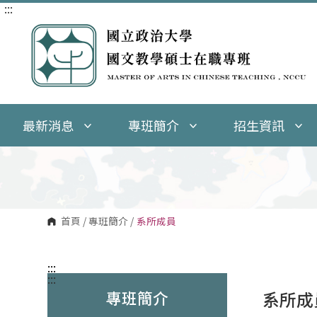
:::
跳
到
主
要
內
容
區
塊
最新消息
專班簡介
招生資訊
首頁
/
專班簡介
/
系所成員
:::
:::
專班簡介
系所成