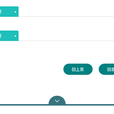
覽
覽
回上頁
回