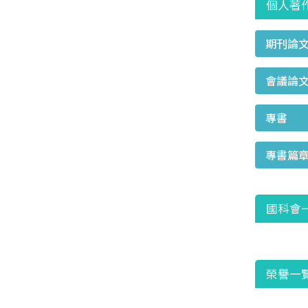
個人著
期刊論
會議論
專書
專書篇
國科會
榮譽一