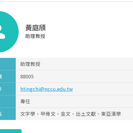
黃庭頎
助理教授
助理教授
機
88005
件
htingchi@nccu.edu.tw
專任
長
文字學、甲骨文、金文、出土文獻、東亞漢學